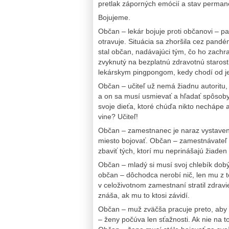
pretlak záporných emócií a stav permane
Bojujeme.
Občan – lekár bojuje proti občanovi – paci
otravuje. Situácia sa zhoršila cez pandé
stal občan, nadávajúci tým, čo ho zach
zvyknutý na bezplatnú zdravotnú starost
lekárskym pingpongom, kedy chodí od 
Občan – učiteľ už nemá žiadnu autoritu
a on sa musí usmievať a hľadať spôsoby
svoje dieťa, ktoré chúďa nikto nechápe a 
vine? Učiteľ!
Občan – zamestnanec je naraz vystaven
miesto bojovať. Občan – zamestnávateľ 
zbaviť tých, ktorí mu neprinášajú žiaden
Občan – mladý si musí svoj chlebík dobýj
občan – dôchodca nerobí nič, len mu z 
v celoživotnom zamestnaní stratil zdravie
znáša, ak mu to ktosi závidí.
Občan – muž zväčša pracuje preto, aby už
– ženy počúva len sťažnosti. Ak nie na t