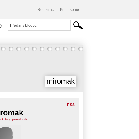
Registrácia
Prihlásenie
y
miromak
RSS
iromak
ak.blog.pravda.sk