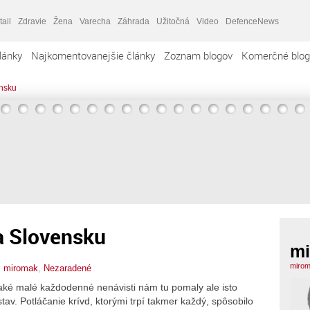
tail
Zdravie
Žena
Varecha
Záhrada
Užitočná
Video
DefenceNews
lánky
Najkomentovanejšie články
Zoznam blogov
Komerčné blog
nsku
a Slovensku
m
mirom
,
miromak
,
Nezaradené
aké malé každodenné nenávisti nám tu pomaly ale isto
tav. Potláčanie krívd, ktorými trpí takmer každý, spôsobilo