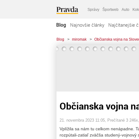
Správy
Športweb
Auto
Kok
Blog
Najnovšie články
Najčítanejšie č
Blog
>
miromak
>
Občianska vojna na Slove
Občianska vojna n
21. novembra 2023 11:05
, Prečítané 3 246x
Vplížila sa nám tu celkom nenápadne. T
rozpútali-zatiaľ zväčša studený-vojnový s