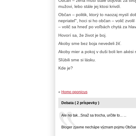
Občan – žena musí stále bojovať za svoje
mužovi, lebo stále jej ktosi krivdí.
Občan – politik, ktorý to naozaj myslí d
nepriateľ“, hoci si ho občan – volič zvol
– volič sa hneď po voľbách chytá za hlav
Hovorí sa, že život je boj.
Akoby sme bez boja nevedeli žiť.
Akoby mier a pokoj v duši boli len akési
Sľúbili sme si lásku.
Kde je?
«
Homo oponicus
Debata ( 2 príspevky )
Ale no tak...Snaž sa trocha, určite to... ...
Bloger zjavne nechápe význam pojmu Občiansk