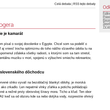
Celá debata
|
RSS tejto debaty
Od
Fotky
Prav
Rece
logera
Šport
TV p
e je kamarát
m písal o svojej dovolenke v Egypte. Chcel som sa podeliť o
 aj vniesť trocha optimizmu do toho nášho slzavého údolia tu na
spomenul zďaleka všetky radosti, s ktorými som sa tam stretol,
ientálnu muziku v mori, spojenú s výbuchmi smiechu rekreantov,
ot slovenského dôchodcu
ervené slnko vyvalí na bezoblačný blankyt oblohy, je morská
á ako zrkadlo. Len nepatrné vlnky zľahka a potichu pohládzajú
né a nežné prsty obrovskej šíravy mora. Ticho a kľud. Ten obor
 Až keď sa od obzoru kde sa nebo dotýka vody, rozprestrie ohnivý