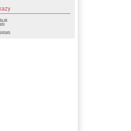
kazy
da.sk
pty
rogram