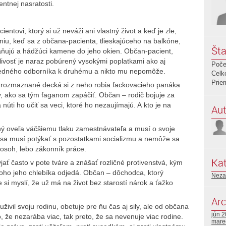
ntnej nasratosti.
entovi, ktorý si už neváži ani vlastný život a keď je zle,
miu, keď sa z občana-pacienta, tlieskajúceho na balkóne,
Šta
raňujú a hádžúci kamene do jeho okien. Občan-pacient,
livosť je naraz pobúrený vysokými poplatkami ako aj
Poče
jedného odborníka k druhému a nikto mu nepomôže.
Celk
Prie
, rozmaznané decká si z neho robia fackovacieho panáka
, ako sa tým faganom zapáčiť. Občan – rodič bojuje za
núti ho učiť sa veci, ktoré ho nezaujímajú. A kto je na
Aut
ý oveľa väčšiemu tlaku zamestnávateľa a musí o svoje
sa musí potýkať s pozostatkami socializmu a nemôže sa
 osoh, lebo zákonník práce.
Kat
ať často v pote tváre a znášať rozličné protivenstvá, kým
toho jeho chlebíka odjedá. Občan – dôchodca, ktorý
Neza
 si myslí, že už má na život bez starostí nárok a ťažko
Arc
ivil svoju rodinu, obetuje pre ňu čas aj sily, ale od občana
jún 
o, že nezarába viac, tak preto, že sa nevenuje viac rodine.
mare