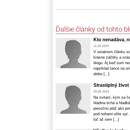
Ďalšie články od tohto b
Kto nenadáva, ni
11.06.2024
V ostatnom článku so
krásne zážitky a snáď
blogu. Aj keď som ne
napríklad tance na or
alebo [...]
Strastiplný živ
09.06.2024
Na svitaní, kým sa č
hladina tichá a hladk
piesočnú pláž ako jem
pod nohami ešte spí.
lúč až sem [...]