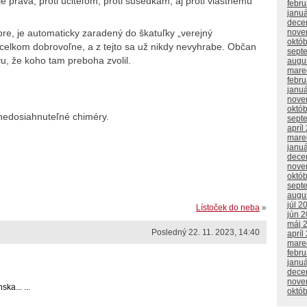
 práva, proti učiteľom, proti susedkám, aj proti vlastnému
febr
janu
dece
nove
obre, je automaticky zaradený do škatuľky „verejný
októ
il celkom dobrovoľne, a z tejto sa už nikdy nevyhrabe. Občan
sept
u, že koho tam preboha zvolil.
augu
mare
febr
janu
nove
októ
 nedosiahnuteľné chiméry.
sept
apríl
mare
janu
dece
nove
októ
sept
augu
júl 2
Lístoček do neba
»
jún 
máj 
Posledný 22. 11. 2023, 14:40
apríl
mare
febr
janu
dece
nove
a... ...
októ