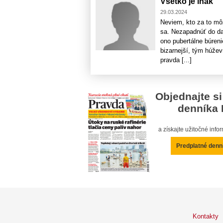
Všetko je inak
29.03.2024
Neviem, kto za to mô
sa. Nezapadnúť do dav
ono pubertálne búreni
bizarnejší, tým húže
pravda [...]
Objednajte si
denníka 
a získajte užitočné inf
Predplatné denn
Kontakty