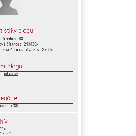
tistiky blogu
t článkov: 88
ová čítanosť: 243436x
merná čítanosť článkov: 2766x
or blogu
miromak
egórie
radené
(88)
hív
2024
c 2024