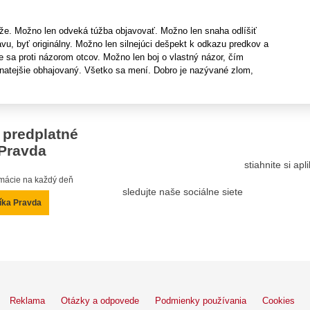
že. Možno len odveká túžba objavovať. Možno len snaha odlíšiť
u, byť originálny. Možno len silnejúci dešpekt k odkazu predkov a
e sa proti názorom otcov. Možno len boj o vlastný názor, čím
vnatejšie obhajovaný. Všetko sa mení. Dobro je nazývané zlom,
 predplatné
Pravda
stiahnite si ap
ormácie na každý deň
sledujte naše sociálne siete
íka Pravda
Reklama
Otázky a odpovede
Podmienky používania
Cookies