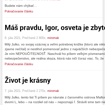
Budete nám chýbať…
Pokračovanie článku
Máš pravdu, Igor, osveta je zby
8. júla 2021, Prečítané 2 800x,
miromak
Milý Julko, vo svojej vzácnej a veľmi potrebnej knižke (ktorú ale nik
zjavne nečítal) si nestihol pomenovať jedno z najväčších nebezpeč
Je ním NEPOUČITEĽNOSŤ. Naschvál ho píšem veľkým písmenami, le
nebezpečenstvo, ale reálna skaza, ktorá nás ničí čoraz viac. To, že
Pokračovanie článku
Život je krásny
7. júla 2021, Prečítané 2 270x,
miromak
Milý Julko, tento list Ti píšem po návrate z čarovného ostrova Mallorc
dvomi L, lebo – na rozdiel od nás – nepoznajú ľ. Strávili sme tam n