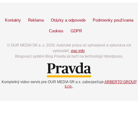
Kontakty
Reklama
Otázky a odpovede
Podmienky používania
Cookies
GDPR
© OUR MEDIA SR a. s. 2026. Autorské práva sú vyhradené a vykonáva ich
vydavateľ,
viac info
.
Blogovací systém Blog.Pravda.sk beží na technológií Wordpress.
Kompletný video servis pre OUR MEDIA SR a.s. zabezpečuje
ARBERTO GROUP
s.r.o.
.